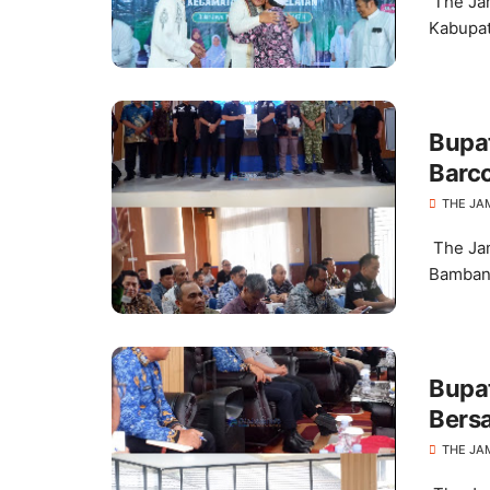
The Jam
Kabupat
Bupa
Barc
THE JA
The Jam
Bambang
Bupat
Bers
THE JA