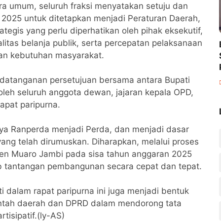
ra umum, seluruh fraksi menyatakan setuju dan
025 untuk ditetapkan menjadi Peraturan Daerah,
egis yang perlu diperhatikan oleh pihak eksekutif,
alitas belanja publik, serta percepatan pelaksanaan
an kebutuhan masyarakat.
Su
datanganan persetujuan bersama antara Bupati
leh seluruh anggota dewan, jajaran kepala OPD,
apat paripurna.
ya Ranperda menjadi Perda, dan menjadi dasar
ng telah dirumuskan. Diharapkan, melalui proses
en Muaro Jambi pada sisa tahun anggaran 2025
ab tantangan pembangunan secara cepat dan tepat.
i dalam rapat paripurna ini juga menjadi bentuk
intah daerah dan DPRD dalam mendorong tata
tisipatif.(ly-AS)