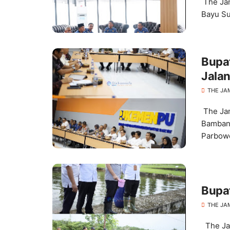
The Ja
Bayu Su
Bupat
Jala
THE JA
The Jam
Bambang
Parbowo
Bupa
THE JA
The Jam