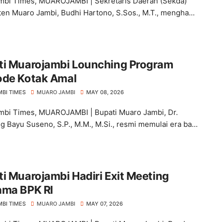
bi Times, MUAROJAMBI | Sekretaris Daerah (Sekda)
en Muaro Jambi, Budhi Hartono, S.Sos., M.T., mengha...
ti Muarojambi Lounching Program
ode Kotak Amal
MBI TIMES
MUARO JAMBI
MAY 08, 2026
bi Times, MUAROJAMBI | Bupati Muaro Jambi, Dr.
 Bayu Suseno, S.P., M.M., M.Si., resmi memulai era ba...
i Muarojambi Hadiri Exit Meeting
ama BPK RI
MBI TIMES
MUARO JAMBI
MAY 07, 2026