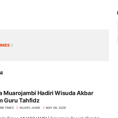
TIMES
NI
a Muarojambi Hadiri Wisuda Akbar
m Guru Tahfidz
MBI TIMES
MUARO JAMBI
MAY 08, 2026