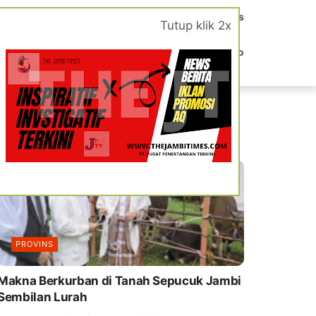
edaksi
Hak Jawab dan Pengaduan
Berita
News
Tutup klik 2x
 Quran
Blog
Lokak
JTV
Pasar los
OXL Lego
POSTINGAN POPULER
PROVINS
Makna Berkurban di Tanah Sepucuk Jambi
Sembilan Lurah