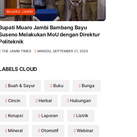
MUARO JAMBI
Bupati Muaro Jambi Bambang Bayu
seno Melakukan MoU dengan Direktur
Politeknik
THE JAMBI TIMES
MINGGU, SEPTEMBER 21, 2025
LABELS CLOUD
Buah & Sayur
Buku
Bunga
Cincin
Herbal
Hubungan
Korupsi
Laporan
Listrik
Mineral
Otomotif
Webinar