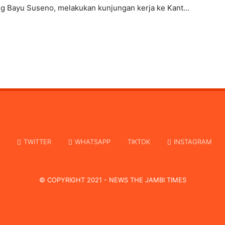
 Bayu Suseno, melakukan kunjungan kerja ke Kant...
TWITTER
WHATSAPP
TIKTOK
INSTAGRAM
© COPYRIGHT 2021 -
NEWS THE JAMBI TIMES